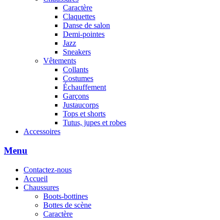
Caractère
Claquettes
Danse de salon
Demi-pointes
Jazz
Sneakers
Vêtements
Collants
Costumes
Échauffement
Garçons
Justaucorps
Tops et shorts
Tutus, jupes et robes
Accessoires
Menu
Contactez-nous
Accueil
Chaussures
Boots-bottines
Bottes de scène
Caractère