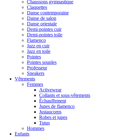
Chaussons gymnastique
Claquettes
Danse contemporaine
Danse de salon
Danse orientale
Demi-pointes cuir
Demi-pointes toile
Flamenco
Jazz en cuir
Jazz en toile
Pointes
Pointes souples
Professeur
Sneakers
Vêtements
Femmes
Activewear
Collants et sous-vêtements
Échauffement
Jupes de flamenco
Justaucorps
Robes et jupes
Tutus
Hommes
Enfants