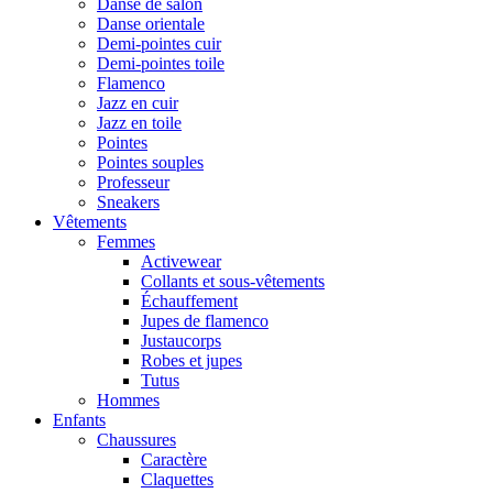
Danse de salon
Danse orientale
Demi-pointes cuir
Demi-pointes toile
Flamenco
Jazz en cuir
Jazz en toile
Pointes
Pointes souples
Professeur
Sneakers
Vêtements
Femmes
Activewear
Collants et sous-vêtements
Échauffement
Jupes de flamenco
Justaucorps
Robes et jupes
Tutus
Hommes
Enfants
Chaussures
Caractère
Claquettes