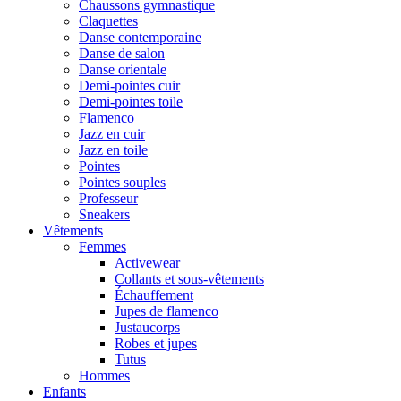
Chaussons gymnastique
Claquettes
Danse contemporaine
Danse de salon
Danse orientale
Demi-pointes cuir
Demi-pointes toile
Flamenco
Jazz en cuir
Jazz en toile
Pointes
Pointes souples
Professeur
Sneakers
Vêtements
Femmes
Activewear
Collants et sous-vêtements
Échauffement
Jupes de flamenco
Justaucorps
Robes et jupes
Tutus
Hommes
Enfants