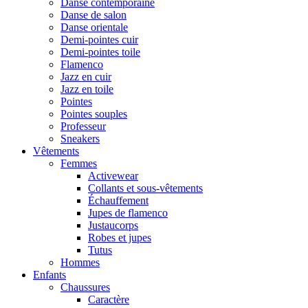
Danse contemporaine
Danse de salon
Danse orientale
Demi-pointes cuir
Demi-pointes toile
Flamenco
Jazz en cuir
Jazz en toile
Pointes
Pointes souples
Professeur
Sneakers
Vêtements
Femmes
Activewear
Collants et sous-vêtements
Échauffement
Jupes de flamenco
Justaucorps
Robes et jupes
Tutus
Hommes
Enfants
Chaussures
Caractère