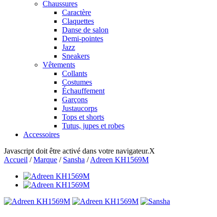
Chaussures
Caractère
Claquettes
Danse de salon
Demi-pointes
Jazz
Sneakers
Vêtements
Collants
Costumes
Échauffement
Garçons
Justaucorps
Tops et shorts
Tutus, jupes et robes
Accessoires
Javascript doit être activé dans votre navigateur.
X
Accueil
/
Marque
/
Sansha
/
Adreen KH1569M