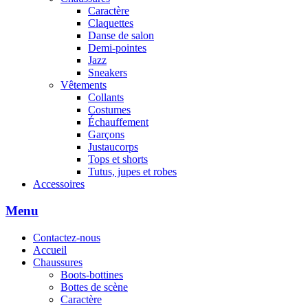
Caractère
Claquettes
Danse de salon
Demi-pointes
Jazz
Sneakers
Vêtements
Collants
Costumes
Échauffement
Garçons
Justaucorps
Tops et shorts
Tutus, jupes et robes
Accessoires
Menu
Contactez-nous
Accueil
Chaussures
Boots-bottines
Bottes de scène
Caractère