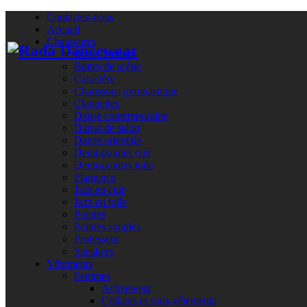
Contactez-nous
Accueil
Chaussures
Boots-bottines
Bottes de scène
Caractère
Chaussons gymnastique
Claquettes
Danse contemporaine
Danse de salon
Danse orientale
Demi-pointes cuir
Demi-pointes toile
Flamenco
Jazz en cuir
Jazz en toile
Pointes
Pointes souples
Professeur
Sneakers
Vêtements
Femmes
Activewear
Collants et sous-vêtements