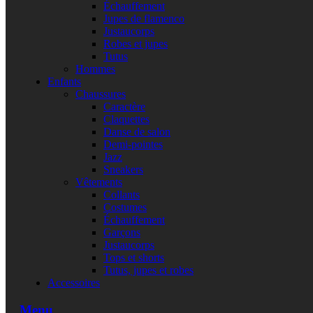
Échauffement
Jupes de flamenco
Justaucorps
Robes et jupes
Tutus
Hommes
Enfants
Chaussures
Caractère
Claquettes
Danse de salon
Demi-pointes
Jazz
Sneakers
Vêtements
Collants
Costumes
Échauffement
Garçons
Justaucorps
Tops et shorts
Tutus, jupes et robes
Accessoires
Menu