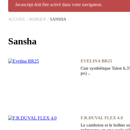
Javascript doit être activé dans votre navigateur.
ACCUEIL
/
MARQUE
/
SANSHA
Sansha
EVELINA BR25
Cuir synthétique Talon 6,3
po) ..
F.R.DUVAL FLEX 4.0
Le cambrion et le boîtier s
prémourus en une seule piè