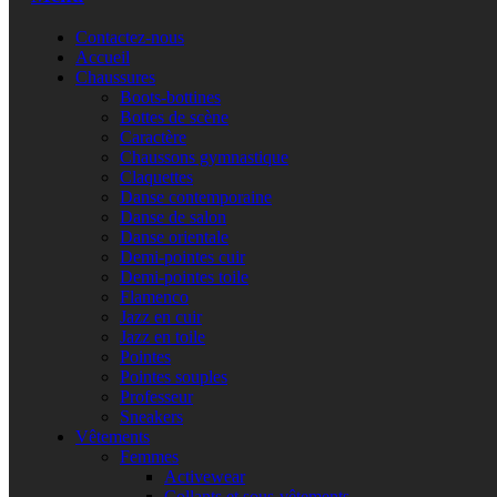
Contactez-nous
Accueil
Chaussures
Boots-bottines
Bottes de scène
Caractère
Chaussons gymnastique
Claquettes
Danse contemporaine
Danse de salon
Danse orientale
Demi-pointes cuir
Demi-pointes toile
Flamenco
Jazz en cuir
Jazz en toile
Pointes
Pointes souples
Professeur
Sneakers
Vêtements
Femmes
Activewear
Collants et sous-vêtements