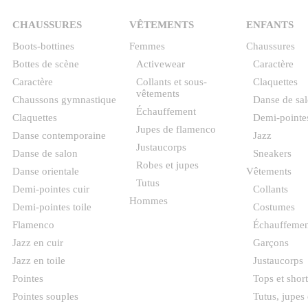
CHAUSSURES
VÊTEMENTS
ENFANTS
Boots-bottines
Femmes
Chaussures
Bottes de scène
Activewear
Caractère
Caractère
Collants et sous-
Claquettes
vêtements
Chaussons gymnastique
Danse de sa
Échauffement
Claquettes
Demi-pointe
Jupes de flamenco
Danse contemporaine
Jazz
Justaucorps
Danse de salon
Sneakers
Robes et jupes
Danse orientale
Vêtements
Tutus
Demi-pointes cuir
Collants
Hommes
Demi-pointes toile
Costumes
Flamenco
Échauffemen
Jazz en cuir
Garçons
Jazz en toile
Justaucorps
Pointes
Tops et short
Pointes souples
Tutus, jupes 