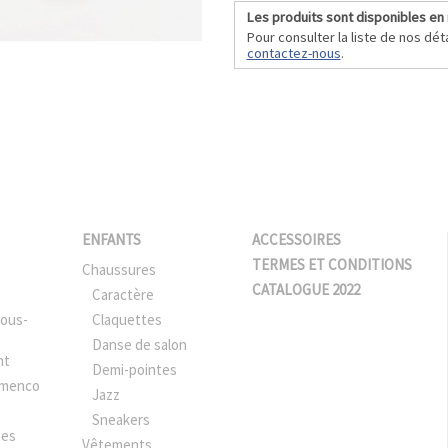
Pointes souples
Les produits sont disponibles en
Professeur
Pour consulter la liste de nos déta
Sneakers
contactez-nous
.
ENFANTS
ACCESSOIRES
TERMES ET CONDITIONS
Chaussures
CATALOGUE 2022
Caractère
sous-
Claquettes
Danse de salon
nt
Demi-pointes
amenco
Jazz
Sneakers
pes
Vêtements