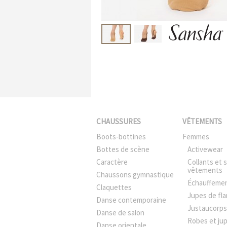
CHAUSSURES
VÊTEMENTS
Boots-bottines
Femmes
Bottes de scène
Activewear
Caractère
Collants et 
vêtements
Chaussons gymnastique
Échauffeme
Claquettes
Jupes de fl
Danse contemporaine
Justaucorps
Danse de salon
Robes et ju
Danse orientale