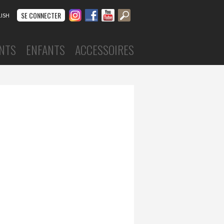
Instagram
Facebook
Youtube
SE CONNECTER
ISH
NTS
ENFANTS
ACCESSOIRES
CHAUSSURES
wear
Caractère
ts et sous-vêtements
Claquettes
fement
Danse de salon
de flamenco
Demi-pointes
corps
Jazz
et jupes
Sneakers
VÊTEMENTS
S
Collants
Costumes
Échauffement
Garçons
Justaucorps
Tops et shorts