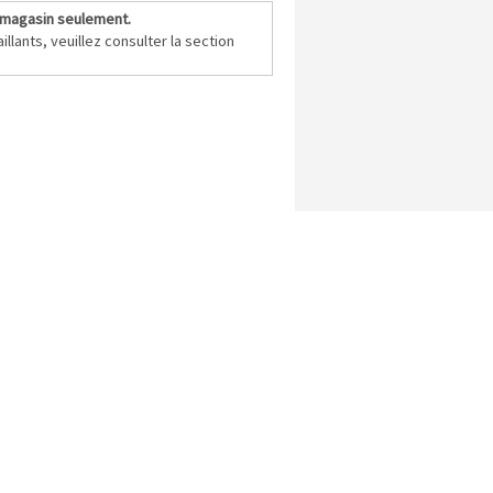
Tutus, jupes et robes
 magasin seulement.
illants, veuillez consulter la section